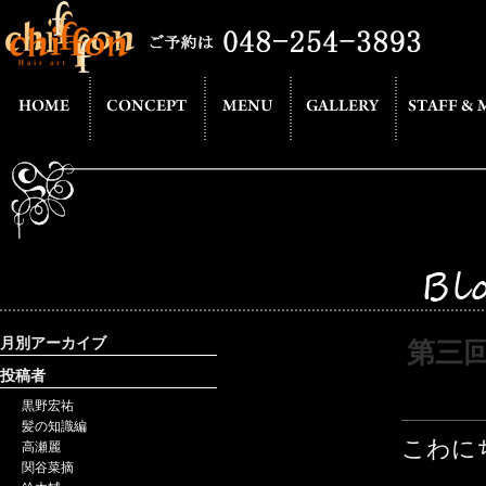
月別アーカイブ
第三
投稿者
黒野宏祐
髪の知識編
こわに
高瀬麗
関谷菜摘