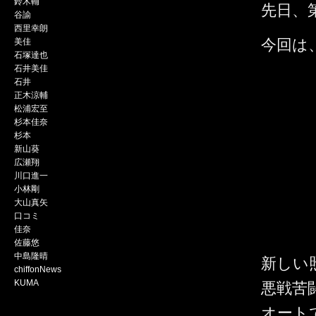
鈴木輔
先日、
谷諭
西里幸朗
今回は
美佳
石塚達也
石井美佳
石井
正木涼輔
松浦宏至
杉本佳奈
杉本
新山葵
広瀬翔
川口進一
小林剛
大山真矢
口コミ
佳奈
佐藤悠
中島隆晴
新しい
chiffonNews
KUMA
悪戦苦
オート