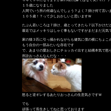
１５歳になりました
人間でいう所の何歳なんでしょう？よく７掛け何て言い
１０５歳！？って少しおかしいと思いますＷ
たぶん若いころは７掛け、歳とってきたら７以下かけだ
最近ではメッキリはしゃぐ事もないですがまだまだ元気
家の猫３匹に引っ掻かれながらも健気に僕の横にちょこ
もう自分の一部みたいな存在です
で、あまりの愛おしさにチョッカイ出すと結構本気で怒
所詮おっさんなんだな・・・
怒ると逆ギレするあたりおっさんの生意気さですＷ
でも
頑張って長生きしてねと思っております