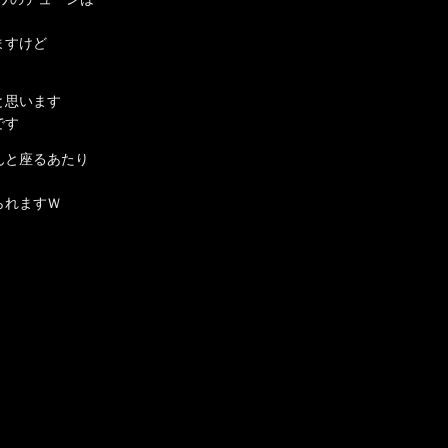
ますけど
と思います
です
んと座るあたり
られますＷ