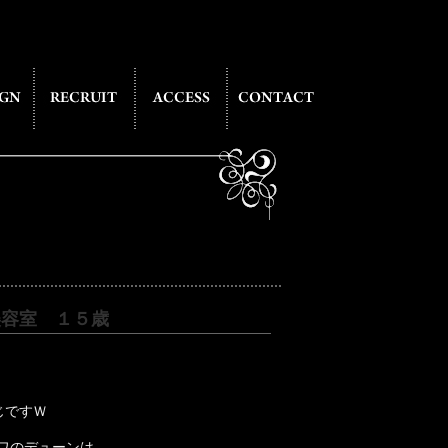
美容室 １５歳
じですＷ
ワのデューンは