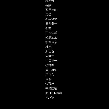
鈴木輔
谷諭
西里幸朗
美佳
石塚達也
石井美佳
石井
正木涼輔
松浦宏至
杉本佳奈
杉本
新山葵
広瀬翔
川口進一
小林剛
大山真矢
口コミ
佳奈
佐藤悠
中島隆晴
chiffonNews
KUMA