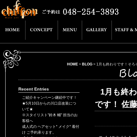
HOME
>
BLOG
> 1月も終わりです！そろ
Recent Entries
1月も終
ご紹介キャンペーン継続中です！
です！ 佐藤
★5月10日からの川口店改装につ
いて★
※スタイリスト''鈴木 輔'' 担当のお
客様へ
成人式の ヘアセット* メイク* 着付
け ご予約承ります。