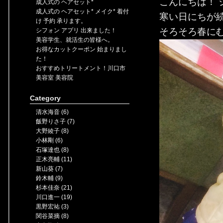
こんにちは！ 
成人式の ヘアセット*
成人式の ヘアセット* メイク* 着付
寒い日にちが
け 予約 承ります。
そろそろ春に
シフォン アプリ 出来ました！
美容学生、就活生の皆様へ。
お得なカットクーポン 始まりまし
た！
おすすめトリートメント！川口市
美容室 美容院
Category
清水海音 (6)
飯野りさ子 (7)
大野綾子 (8)
小林剛 (6)
石塚達也 (8)
正木亮輔 (11)
新山葵 (7)
鈴木輔 (9)
杉本佳奈 (21)
川口進一 (19)
黒野宏祐 (3)
関谷菜摘 (8)