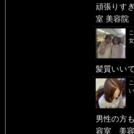
頑張りす
室 美容院
こ
女
髪質いい
い
男性の方
容室 美