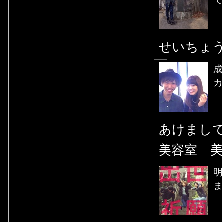
せいち
成
カ
あけまし
美容室 
ま