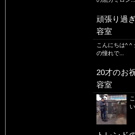
頑張り過ぎ
容室
こんにちは^ 
の憧れで...
20才のお
容室
こ
い