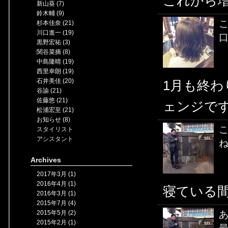
これから増
新山葵 (7)
鈴木輔 (9)
こ
杉本佳奈 (21)
川口進一 (19)
口
黒野宏祐 (3)
関谷菜摘 (8)
中島隆晴 (19)
西里幸朗 (19)
石井美佳 (20)
1月も終
谷諭 (21)
佐藤悠 (21)
ェンジです
松浦宏至 (21)
お知らせ (8)
こ
スタイリスト
アシスタント
ね
Archives
2017年3月 (1)
2016年4月 (1)
寝ている間
2016年3月 (1)
2015年7月 (4)
あ
2015年5月 (2)
2015年2月 (1)