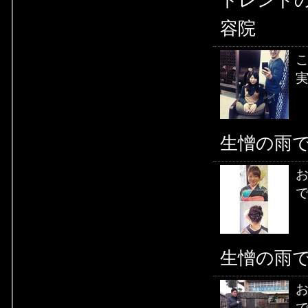
トレンド
容院
こ
実
生憎の雨です
お
で
生憎の雨です
お
で