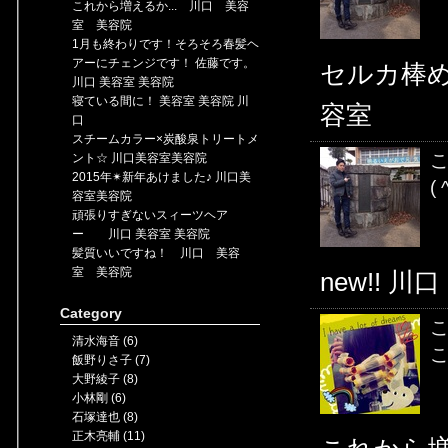
これから増えるか... 川口 美容
室 美容院
1月も終わりです！そろそろ春髪ヘ
アーにチェンジです！ 佐藤です。
セルカ棒め
川口 美容室 美容院
寝ている間に！ 美容室 美容院 川
容室
口
スチームカラー×炭酸泉トリートメ
ント☆ 川口美容室美容院
2015年✴︎新年あけました♪ 川口美
( 
容室美容院
頑張りすぎないスィーツヘア
ー 川口 美容室 美容院
髪質いいですね！ 川口 美容
室 美容院
new!! 川
Category
こ
清水海音 (6)
こ
飯野りさ子 (7)
大野綾子 (8)
小林剛 (6)
石塚達也 (8)
正木亮輔 (11)