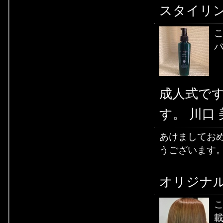
スタイリ
こ
パ
成人式で
す。 川口
あけましておめ
うございます。.
オリジナル
載